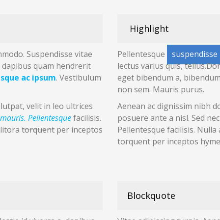
Highlight
mmodo. Suspendisse vitae
Pellentesque
suspendisse
, dapibus quam
hendrerit
lectus varius quis, tellus.
esque ac ipsum
. Vestibulum
eget bibendum
a, bibendum
non sem. Mauris purus.
utpat, velit in leo ultrices
Aenean ac dignissim nibh don
mauris. Pellentesque
facilisis.
posuere ante a nisl. Sed n
 litora
torquent
per inceptos
Pellentesque facilisis. Nulla
torquent per inceptos hym
Blockquote