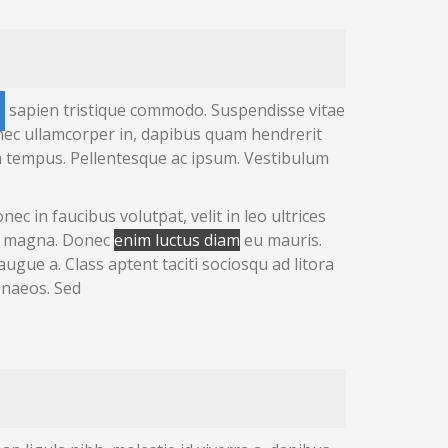
sapien
tristique commodo. Suspendisse vitae
Donec ullamcorper in, dapibus quam
hendrerit
 tempus. Pellentesque ac ipsum. Vestibulum
ec in faucibus volutpat, velit in leo ultrices
ec magna. Donec
enim luctus diam
eu mauris.
 augue a. Class aptent taciti sociosqu ad litora
enaeos. Sed