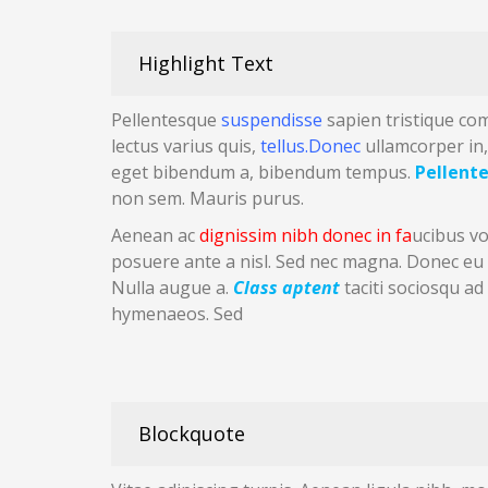
Highlight Text
Pellentesque
suspendisse
sapien
tristique co
lectus varius quis,
tellus.Donec
ullamcorper in
eget bibendum
a, bibendum tempus.
Pellent
non sem. Mauris purus.
Aenean ac
dignissim nibh donec in fa
ucibus vol
posuere ante a nisl. Sed nec magna. Donec eu
Nulla augue a.
Class aptent
taciti sociosqu ad
hymenaeos. Sed
Blockquote