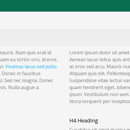
auris. Nam quis erat id
Lorem ipsum dolor sit ame
uam eu tortor orci, id eros.
Aenean lacus tellus quis an
st.
Vivamus lacus sed justo
.
ac eros sed arcu. Mauris nu
. Donec in faucibus
Aliquam quis elit. Pellente
nisl. Sed nec magna. Donec
Suspendisse vitae lectus var
sis. Nulla augue a.
quam hendrerit eget, bibe
ipsum
. Vestibulum non sem. 
litora torquent per incepto
H4 Heading
Curabitur sit amet magna qu