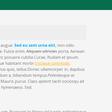
t augue.
Sed eu sem urna elit
, non odio.
te. Fusce enim.
Aliquam ultricies
porta. Aenean
nc posuere cubilia Curae, Nullam et ipsum.
sque habitant morbi
tristique commodo
.
ius quis, tellus.Donec ullamcorper in, dapibus
ndum a, bibendum tempus.
Pellentesque ac
Mauris purus. Class aptent taciti sociosqu ad
s hymenaeos. Sed.
am. Praesent in libero vel turpis pellentesque